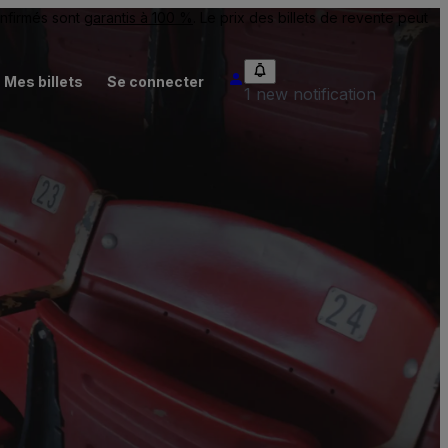
onfirmés sont
garantis à 100 %
. Le prix des billets de revente peut
Mes billets
Se connecter
1 new notification