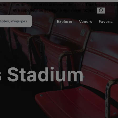
omaines de l’achat et de la revente de billets. Tous les achats c
être supérieur ou inférieur à leur valeur faciale.
Explorer
Vendre
Favoris
s Stadium