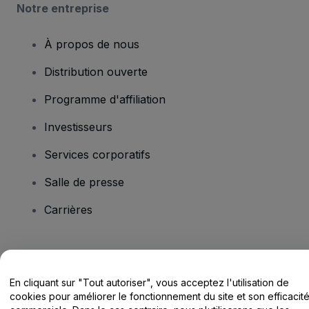
Notre entreprise
À propos de nous
Distribution ouverte
Programme d'affiliation
Investisseurs
Services corporatifs
Salle de presse
Carrières
Vous avez des questions ?
En cliquant sur "Tout autoriser", vous acceptez l'utilisation de
Centre d'assistance / Nous contacter
cookies pour améliorer le fonctionnement du site et son efficacit