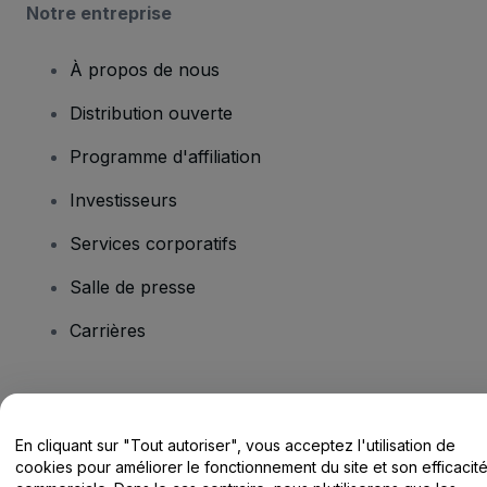
Notre entreprise
À propos de nous
Distribution ouverte
Programme d'affiliation
Investisseurs
Services corporatifs
Salle de presse
Carrières
Vous avez des questions ?
En cliquant sur "Tout autoriser", vous acceptez l'utilisation de
Centre d'assistance / Nous contacter
cookies pour améliorer le fonctionnement du site et son efficacit