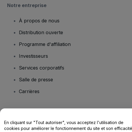
Notre entreprise
À propos de nous
Distribution ouverte
Programme d'affiliation
Investisseurs
Services corporatifs
Salle de presse
Carrières
Vous avez des questions ?
En cliquant sur "Tout autoriser", vous acceptez l'utilisation de
Centre d'assistance / Nous contacter
cookies pour améliorer le fonctionnement du site et son efficacit