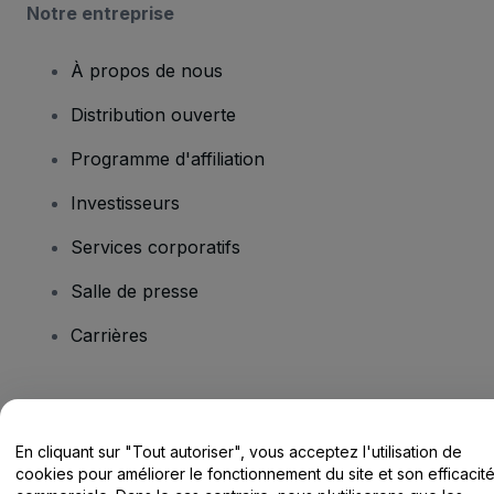
Notre entreprise
À propos de nous
Distribution ouverte
Programme d'affiliation
Investisseurs
Services corporatifs
Salle de presse
Carrières
Vous avez des questions ?
En cliquant sur "Tout autoriser", vous acceptez l'utilisation de
Centre d'assistance / Nous contacter
cookies pour améliorer le fonctionnement du site et son efficacit