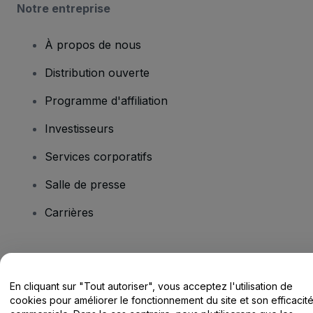
Notre entreprise
À propos de nous
Distribution ouverte
Programme d'affiliation
Investisseurs
Services corporatifs
Salle de presse
Carrières
Vous avez des questions ?
En cliquant sur "Tout autoriser", vous acceptez l'utilisation de
Centre d'assistance / Nous contacter
cookies pour améliorer le fonctionnement du site et son efficacit