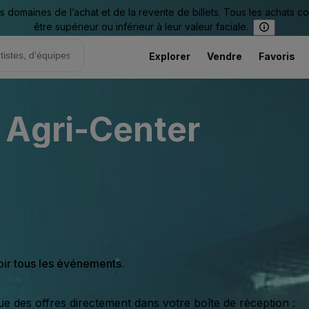
omaines de l’achat et de la revente de billets. Tous les achats c
être supérieur ou inférieur à leur valeur faciale.
Explorer
Vendre
Favoris
 Agri-Center
oir tous les événements.
ue des offres directement dans votre boîte de réception :