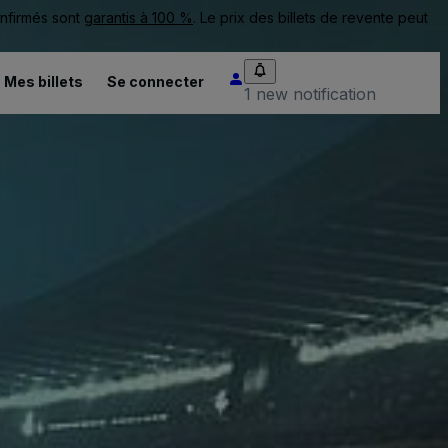
onfirmés sont
garantis à 100 %
. Le prix des billets de revente peut
Mes billets
Se connecter
1 new notification