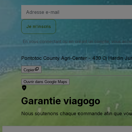
Adresse
e-
mail
Je m’inscris
En vous connectant ou en créant un compte, vous acc
Pontotoc County Agri-Center
-
430 Cj Hardin Jun
Copier
Ouvrir dans Google Maps
Garantie viagogo
Nous soutenons chaque commande afin que vous pu