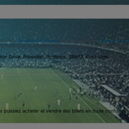
eptez nos
conditions d'utilisation
et approuvez notre
politique de con
SMS de notre part et vous pouvez vous désinscrire à tout moment.
ior Drive, Pontotoc, Pontotoc, 38863, Etats-Unis
issiez acheter et vendre des billets en toute confiance.