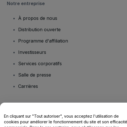
Notre entreprise
À propos de nous
Distribution ouverte
Programme d'affiliation
Investisseurs
Services corporatifs
Salle de presse
Carrières
Vous avez des questions ?
En cliquant sur "Tout autoriser", vous acceptez l'utilisation de
Centre d'assistance / Nous contacter
cookies pour améliorer le fonctionnement du site et son efficacit