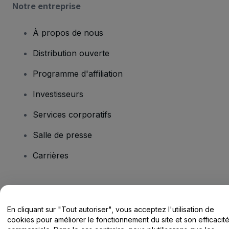
Notre entreprise
À propos de nous
Distribution ouverte
Programme d'affiliation
Investisseurs
Services corporatifs
Salle de presse
Carrières
Vous avez des questions ?
En cliquant sur "Tout autoriser", vous acceptez l'utilisation de
Centre d'assistance / Nous contacter
cookies pour améliorer le fonctionnement du site et son efficacit