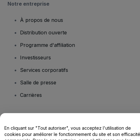
Notre entreprise
À propos de nous
Distribution ouverte
Programme d'affiliation
Investisseurs
Services corporatifs
Salle de presse
Carrières
Vous avez des questions ?
En cliquant sur "Tout autoriser", vous acceptez l'utilisation de
Centre d'assistance / Nous contacter
cookies pour améliorer le fonctionnement du site et son efficacit