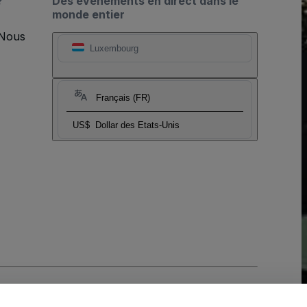
?
Des événements en direct dans le
monde entier
 Nous
Luxembourg
Français (FR)
US$
Dollar des Etats-Unis