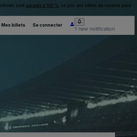
onfirmés sont
garantis à 100 %
. Le prix des billets de revente peut
Mes billets
Se connecter
1 new notification