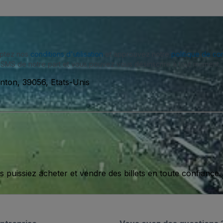
eptez nos
conditions d'utilisation
et approuvez notre
politique de con
SMS de notre part et vous pouvez vous désinscrire à tout moment.
inton, 39056, Etats-Unis
issiez acheter et vendre des billets en toute confiance.