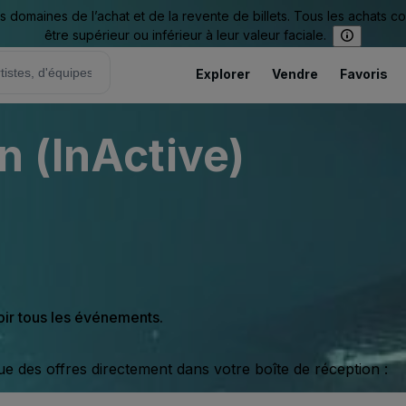
omaines de l’achat et de la revente de billets. Tous les achats c
être supérieur ou inférieur à leur valeur faciale.
Explorer
Vendre
Favoris
n (InActive)
oir tous les événements.
ue des offres directement dans votre boîte de réception :