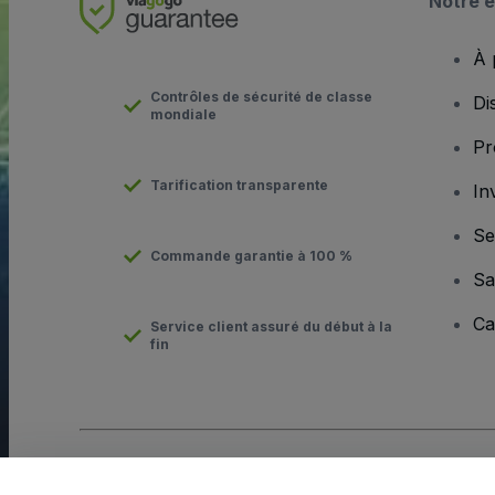
Notre e
À 
Contrôles de sécurité de classe
Di
mondiale
Pr
Tarification transparente
In
Se
Commande garantie à 100 %
Sa
Ca
Service client assuré du début à la
fin
Copyright © viagogo GmbH 2026
Informations sur l'entreprise