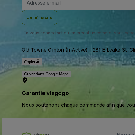
e-
mail
Je m’inscris
En vous connectant ou en créant un compte, vous acc
Old Towne Clinton (InActive)
-
281 E Leake St, Cl
Copier
Ouvrir dans Google Maps
Garantie viagogo
Nous soutenons chaque commande afin que vous pu