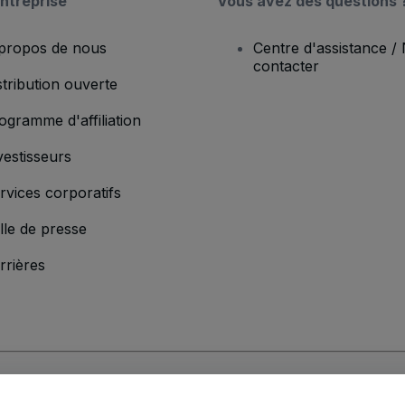
ntreprise
Vous avez des questions 
propos de nous
Centre d'assistance /
contacter
stribution ouverte
ogramme d'affiliation
vestisseurs
rvices corporatifs
lle de presse
rrières