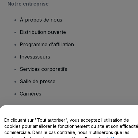
Notre entreprise
À propos de nous
Distribution ouverte
Programme d'affiliation
Investisseurs
Services corporatifs
Salle de presse
Carrières
Vous avez des questions ?
En cliquant sur "Tout autoriser", vous acceptez l'utilisation de
cookies pour améliorer le fonctionnement du site et son efficacit
Centre d'assistance / Nous contacter
commerciale. Dans le cas contraire, nous n'utiliserons que les