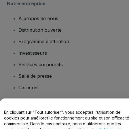
Notre entreprise
À propos de nous
Distribution ouverte
Programme d'affiliation
Investisseurs
Services corporatifs
Salle de presse
Carrières
Vous avez des questions ?
En cliquant sur "Tout autoriser", vous acceptez l'utilisation de
cookies pour améliorer le fonctionnement du site et son efficacit
Centre d'assistance / Nous contacter
commerciale. Dans le cas contraire, nous n'utiliserons que les