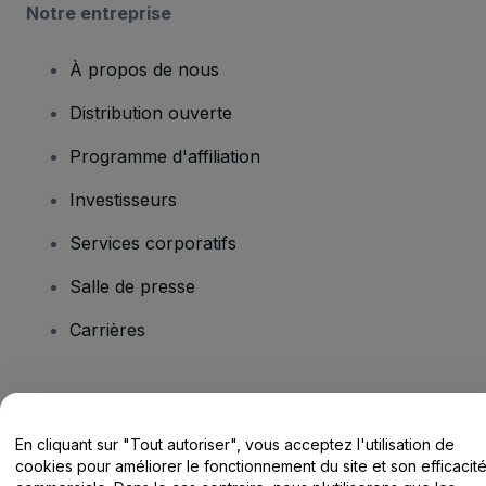
Notre entreprise
À propos de nous
Distribution ouverte
Programme d'affiliation
Investisseurs
Services corporatifs
Salle de presse
Carrières
Vous avez des questions ?
En cliquant sur "Tout autoriser", vous acceptez l'utilisation de
Centre d'assistance / Nous contacter
cookies pour améliorer le fonctionnement du site et son efficacit