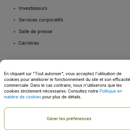
Investisseurs
Services corporatifs
Salle de presse
Carrières
Vous avez des questions ?
En cliquant sur "Tout autoriser", vous acceptez l'utilisation de
Centre d'assistance / Nous contacter
cookies pour améliorer le fonctionnement du site et son efficacit
commerciale. Dans le cas contraire, nous n'utiliserons que les
cookies strictement nécessaires. Consultez notre
Politique en
matière de cookies
pour plus de détails.
Copyright © viagogo GmbH 2026
Informations sur l'entreprise
En utilisant ce site web, vous acceptez les
Conditions générales
, la
Gérer les préférences
Politique de confidentialité
, la
Politique en matière de cookies
et la
Politique de confidentialité pour les appareils mobiles