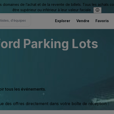
omaines de l’achat et de la revente de billets. Tous les achats c
être supérieur ou inférieur à leur valeur faciale.
Explorer
Vendre
Favoris
ford Parking Lots
oir tous les événements.
ue des offres directement dans votre boîte de réception :