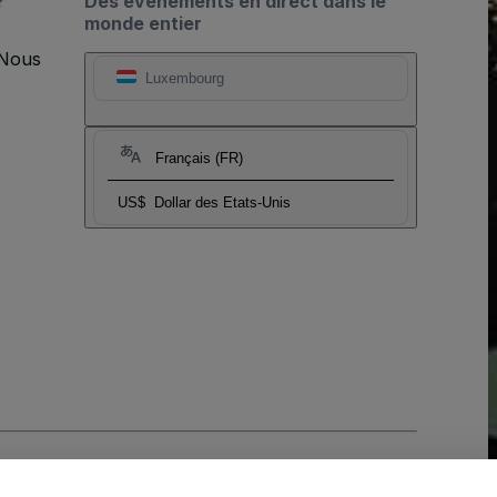
?
Des événements en direct dans le
monde entier
 Nous
Luxembourg
Français (FR)
US$
Dollar des Etats-Unis