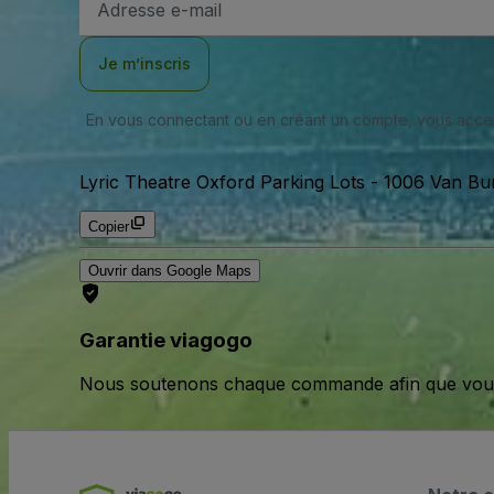
e-
mail
Je m’inscris
En vous connectant ou en créant un compte, vous acc
Lyric Theatre Oxford Parking Lots
-
1006 Van Bur
Copier
Ouvrir dans Google Maps
Garantie viagogo
Nous soutenons chaque commande afin que vous pu