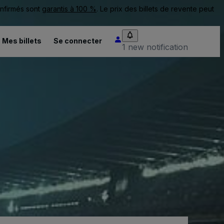
onfirmés sont
garantis à 100 %
. Le prix des billets de revente peut
Mes billets
Se connecter
1 new notification