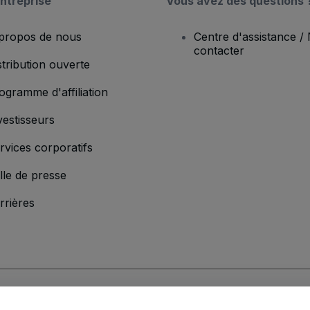
ntreprise
Vous avez des questions 
propos de nous
Centre d'assistance /
contacter
stribution ouverte
ogramme d'affiliation
vestisseurs
rvices corporatifs
lle de presse
rrières