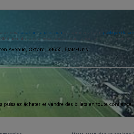
eptez nos
conditions d'utilisation
et approuvez notre
politique de con
SMS de notre part et vous pouvez vous désinscrire à tout moment.
en Avenue, Oxford, 38655, Etats-Unis
issiez acheter et vendre des billets en toute confiance.