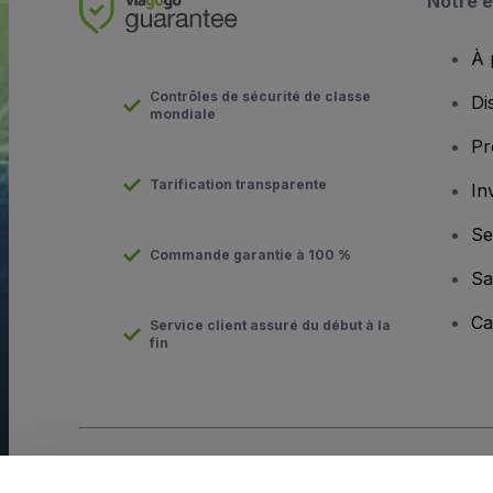
Notre e
À 
Contrôles de sécurité de classe
Di
mondiale
Pr
Tarification transparente
In
Se
Commande garantie à 100 %
Sa
Ca
Service client assuré du début à la
fin
Copyright © viagogo GmbH 2026
Informations sur l'entreprise