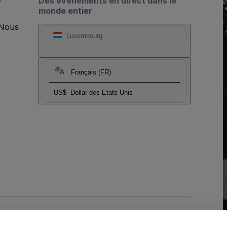
?
Des événements en direct dans le
monde entier
 Nous
Luxembourg
Français (FR)
US$
Dollar des Etats-Unis