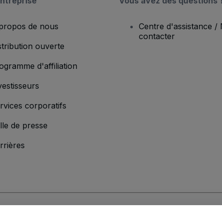
ntreprise
Vous avez des questions 
propos de nous
Centre d'assistance /
contacter
stribution ouverte
ogramme d'affiliation
vestisseurs
rvices corporatifs
lle de presse
rrières