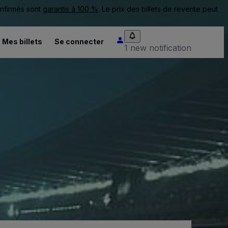
onfirmés sont
garantis à 100 %
. Le prix des billets de revente peut
Mes billets
Se connecter
1 new notification