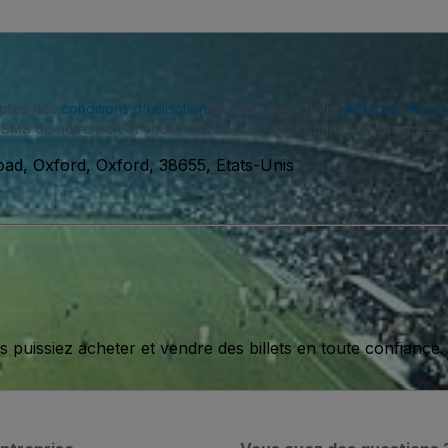
eptez nos
conditions d'utilisation
et approuvez notre
politique de con
SMS de notre part et vous pouvez vous désinscrire à tout moment.
ad, Oxford, Oxford, 38655, Etats-Unis
issiez acheter et vendre des billets en toute confiance.