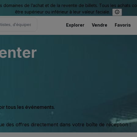
omaines de l’achat et de la revente de billets. Tous les achats c
être supérieur ou inférieur à leur valeur faciale.
Explorer
Vendre
Favoris
Center
oir tous les événements.
ue des offres directement dans votre boîte de réception :