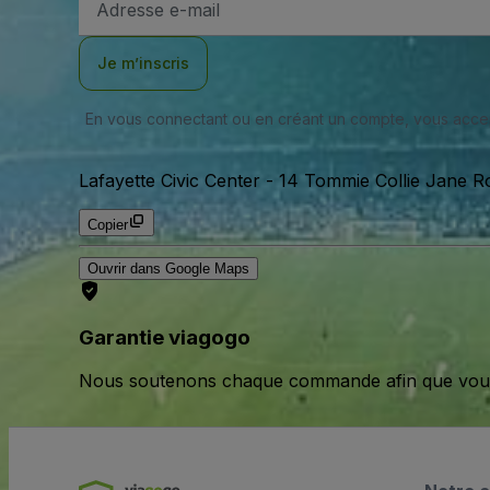
e-
mail
Je m’inscris
En vous connectant ou en créant un compte, vous acc
Lafayette Civic Center
-
14 Tommie Collie Jane Ro
Copier
Ouvrir dans Google Maps
Garantie viagogo
Nous soutenons chaque commande afin que vous pu