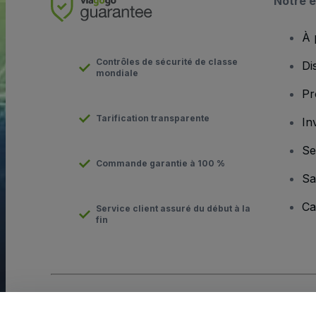
Notre e
À 
Contrôles de sécurité de classe
Di
mondiale
Pr
Tarification transparente
In
Se
Commande garantie à 100 %
Sa
Ca
Service client assuré du début à la
fin
Copyright © viagogo GmbH 2026
Informations sur l'entreprise