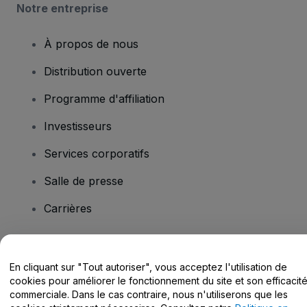
Notre entreprise
À propos de nous
Distribution ouverte
Programme d'affiliation
Investisseurs
Services corporatifs
Salle de presse
Carrières
Vous avez des questions ?
En cliquant sur "Tout autoriser", vous acceptez l'utilisation de
cookies pour améliorer le fonctionnement du site et son efficacit
Centre d'assistance / Nous contacter
commerciale. Dans le cas contraire, nous n'utiliserons que les