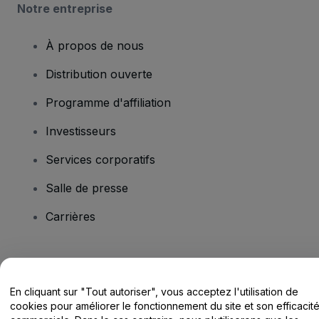
Notre entreprise
À propos de nous
Distribution ouverte
Programme d'affiliation
Investisseurs
Services corporatifs
Salle de presse
Carrières
Vous avez des questions ?
En cliquant sur "Tout autoriser", vous acceptez l'utilisation de
Centre d'assistance / Nous contacter
cookies pour améliorer le fonctionnement du site et son efficacit