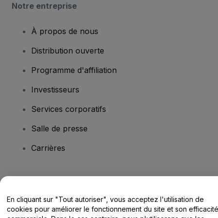
Notre entreprise
À propos de nous
Distribution ouverte
Programme d'affiliation
Investisseurs
Services corporatifs
Salle de presse
Carrières
Vous avez des questions ?
En cliquant sur "Tout autoriser", vous acceptez l'utilisation de
Centre d'assistance / Nous contacter
cookies pour améliorer le fonctionnement du site et son efficacit