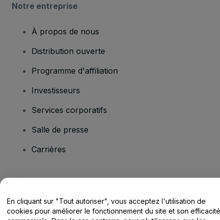
Notre entreprise
À propos de nous
Distribution ouverte
Programme d'affiliation
Investisseurs
Services corporatifs
Salle de presse
Carrières
Vous avez des questions ?
En cliquant sur "Tout autoriser", vous acceptez l'utilisation de
Centre d'assistance / Nous contacter
cookies pour améliorer le fonctionnement du site et son efficacit