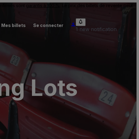
onfirmés sont
garantis à 100 %
. Le prix des billets de revente peut
Mes billets
Se connecter
1 new notification
ng Lots