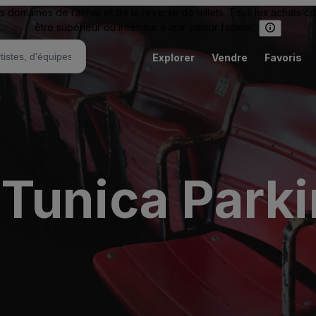
omaines de l’achat et de la revente de billets. Tous les achats c
être supérieur ou inférieur à leur valeur faciale.
Explorer
Vendre
Favoris
Tunica Parki