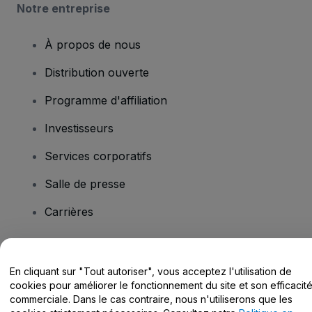
Notre entreprise
À propos de nous
Distribution ouverte
Programme d'affiliation
Investisseurs
Services corporatifs
Salle de presse
Carrières
Vous avez des questions ?
En cliquant sur "Tout autoriser", vous acceptez l'utilisation de
cookies pour améliorer le fonctionnement du site et son efficacit
Centre d'assistance / Nous contacter
commerciale. Dans le cas contraire, nous n'utiliserons que les