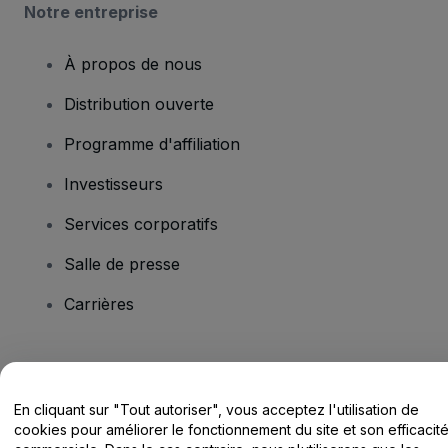
Notre entreprise
À propos de nous
Distribution ouverte
Programme d'affiliation
Investisseurs
Services corporatifs
Salle de presse
Carrières
Vous avez des questions ?
En cliquant sur "Tout autoriser", vous acceptez l'utilisation de
Centre d'assistance / Nous contacter
cookies pour améliorer le fonctionnement du site et son efficacit