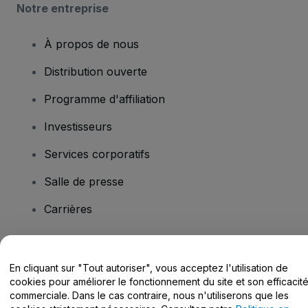
Notre entreprise
À propos de nous
Distribution ouverte
Programme d'affiliation
Investisseurs
Services corporatifs
Salle de presse
Carrières
Vous avez des questions ?
En cliquant sur "Tout autoriser", vous acceptez l'utilisation de
cookies pour améliorer le fonctionnement du site et son efficacit
Centre d'assistance / Nous contacter
commerciale. Dans le cas contraire, nous n'utiliserons que les