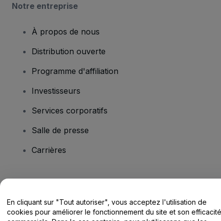
Notre entreprise
À propos de nous
Distribution ouverte
Programme d'affiliation
Investisseurs
Services corporatifs
Salle de presse
Carrières
Vous avez des questions ?
En cliquant sur "Tout autoriser", vous acceptez l'utilisation de
Centre d'assistance / Nous contacter
cookies pour améliorer le fonctionnement du site et son efficacit