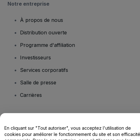
Notre entreprise
À propos de nous
Distribution ouverte
Programme d'affiliation
Investisseurs
Services corporatifs
Salle de presse
Carrières
Vous avez des questions ?
En cliquant sur "Tout autoriser", vous acceptez l'utilisation de
Centre d'assistance / Nous contacter
cookies pour améliorer le fonctionnement du site et son efficacit