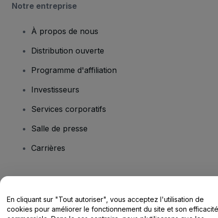
Notre entreprise
À propos de nous
Distribution ouverte
Programme d'affiliation
Investisseurs
Services corporatifs
Salle de presse
Carrières
Vous avez des questions ?
En cliquant sur "Tout autoriser", vous acceptez l'utilisation de
Centre d'assistance / Nous contacter
cookies pour améliorer le fonctionnement du site et son efficacit