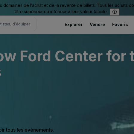
omaines de l’achat et de la revente de billets. Tous les achats c
être supérieur ou inférieur à leur valeur faciale.
Explorer
Vendre
Favoris
ow Ford Center for 
s
oir tous les événements.