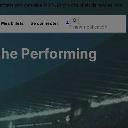
onfirmés sont
garantis à 100 %
. Le prix des billets de revente peut
Mes billets
Se connecter
1 new notification
the Performing