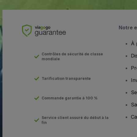
Notre e
À 
Contrôles de sécurité de classe
Di
mondiale
Pr
Tarification transparente
In
Se
Commande garantie à 100 %
Sa
Ca
Service client assuré du début à la
fin