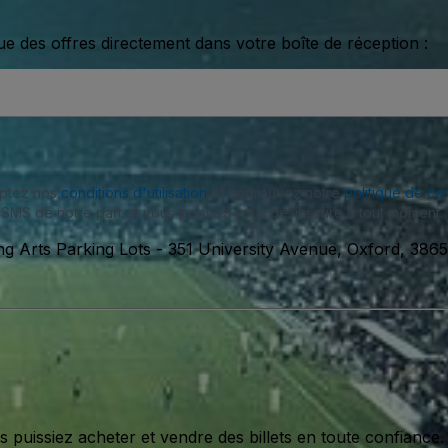
ue des offres directement dans votre boîte de réception :
eptez nos
conditions d'utilisation
et approuvez notre
politique de con
SMS de notre part et vous pouvez vous désinscrire à tout moment.
ng Arts Parking Lots
-
351 University Avenue, Oxford, 3865
issiez acheter et vendre des billets en toute confiance.