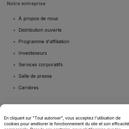
Notre entreprise
À propos de nous
Distribution ouverte
Programme d'affiliation
Investisseurs
Services corporatifs
Salle de presse
Carrières
Vous avez des questions ?
En cliquant sur "Tout autoriser", vous acceptez l'utilisation de
Centre d'assistance / Nous contacter
cookies pour améliorer le fonctionnement du site et son efficacit