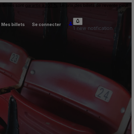
onfirmés sont
garantis à 100 %
. Le prix des billets de revente peut
Mes billets
Se connecter
1 new notification