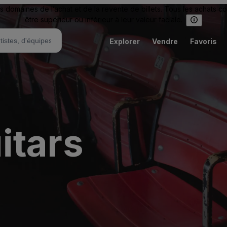
omaines de l’achat et de la revente de billets. Tous les achats c
être supérieur ou inférieur à leur valeur faciale.
Explorer
Vendre
Favoris
itars