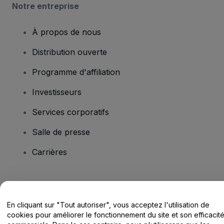
Notre entreprise
À propos de nous
Distribution ouverte
Programme d'affiliation
Investisseurs
Services corporatifs
Salle de presse
Carrières
Vous avez des questions ?
En cliquant sur "Tout autoriser", vous acceptez l'utilisation de
Centre d'assistance / Nous contacter
cookies pour améliorer le fonctionnement du site et son efficacit