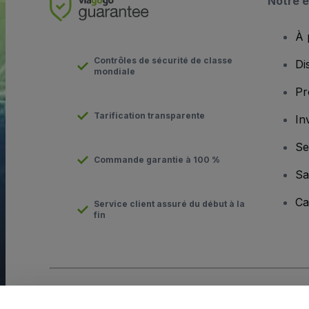
Notre e
À 
Contrôles de sécurité de classe
Di
mondiale
Pr
Tarification transparente
In
Se
Commande garantie à 100 %
Sa
Ca
Service client assuré du début à la
fin
Copyright © viagogo GmbH 2026
Informations sur l'entreprise