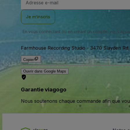
e-
mail
Je m’inscris
En vous connectant ou en créant un compte, vous acc
Farmhouse Recording Studio
-
3470 Slayden Rd,
Copier
Ouvrir dans Google Maps
Garantie viagogo
Nous soutenons chaque commande afin que vous pu