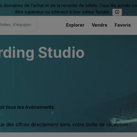
omaines de l’achat et de la revente de billets. Tous les achats c
être supérieur ou inférieur à leur valeur faciale.
Explorer
Vendre
Favoris
ding Studio
oir tous les événements.
ue des offres directement dans votre boîte de réception :