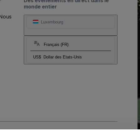
?
Des événements en direct dans le
monde entier
 Nous
Luxembourg
Français (FR)
US$
Dollar des Etats-Unis