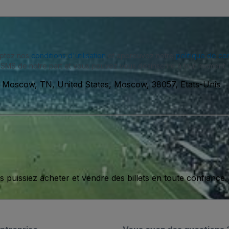
eptez nos
conditions d'utilisation
et approuvez notre
politique de con
SMS de notre part et vous pouvez vous désinscrire à tout moment.
 Moscow, TN, United States, Moscow, 38057, Etats-Unis
issiez acheter et vendre des billets en toute confiance.