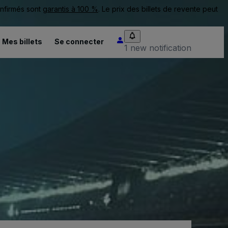
onfirmés sont
garantis à 100 %
. Le prix des billets de revente peut
Mes billets
Se connecter
1 new notification