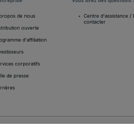
ntreprise
Vous avez des questions 
propos de nous
Centre d'assistance /
contacter
stribution ouverte
ogramme d'affiliation
vestisseurs
rvices corporatifs
lle de presse
rrières