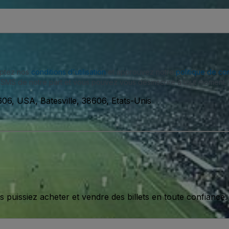
eptez nos
conditions d'utilisation
et approuvez notre
politique de con
SMS de notre part et vous pouvez vous désinscrire à tout moment.
06, USA, Batesville, 38606, Etats-Unis
issiez acheter et vendre des billets en toute confiance.