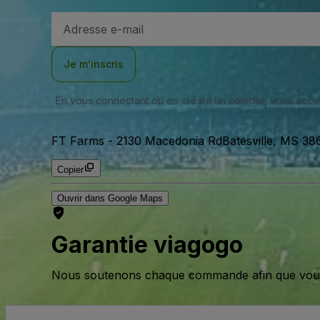
Adresse
e-
mail
Je m’inscris
En vous connectant ou en créant un compte, vous acc
FT Farms
-
2130 Macedonia RdBatesville, MS 386
Copier
Ouvrir dans Google Maps
Garantie viagogo
Nous soutenons chaque commande afin que vous pu