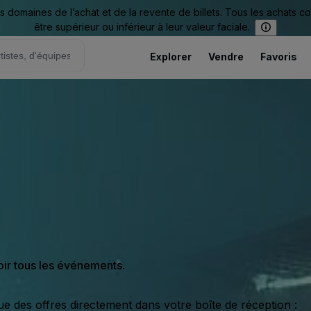
omaines de l’achat et de la revente de billets. Tous les achats c
être supérieur ou inférieur à leur valeur faciale.
Explorer
Vendre
Favoris
oir tous les événements.
ue des offres directement dans votre boîte de réception :