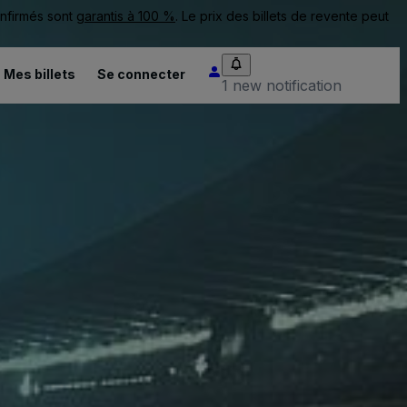
onfirmés sont
garantis à 100 %
. Le prix des billets de revente peut
Mes billets
Se connecter
1 new notification