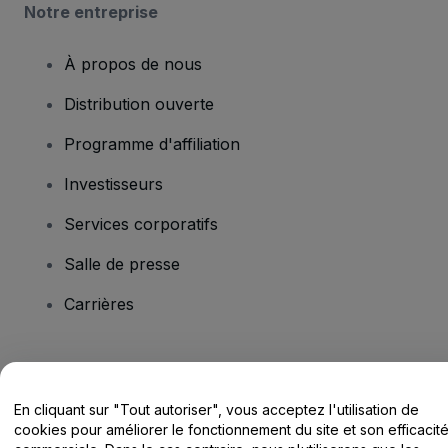
Notre entreprise
À propos de nous
Distribution ouverte
Programme d'affiliation
Investisseurs
Services corporatifs
Salle de presse
Carrières
Vous avez des questions ?
En cliquant sur "Tout autoriser", vous acceptez l'utilisation de
Centre d'assistance / Nous contacter
cookies pour améliorer le fonctionnement du site et son efficacit