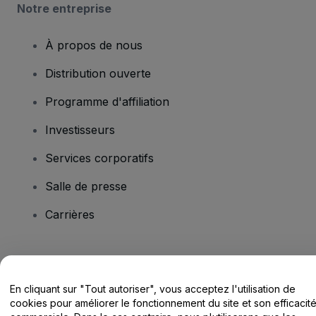
Notre entreprise
À propos de nous
Distribution ouverte
Programme d'affiliation
Investisseurs
Services corporatifs
Salle de presse
Carrières
Vous avez des questions ?
En cliquant sur "Tout autoriser", vous acceptez l'utilisation de
Centre d'assistance / Nous contacter
cookies pour améliorer le fonctionnement du site et son efficacit