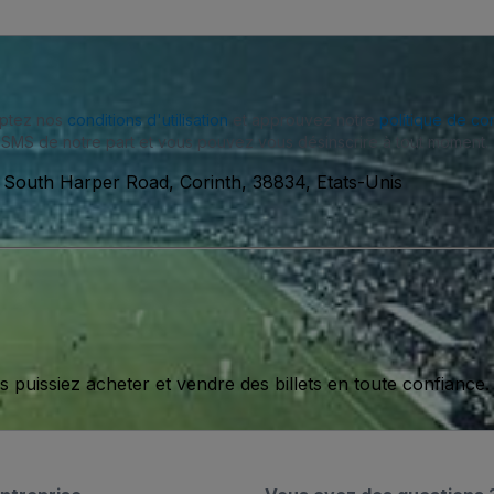
eptez nos
conditions d'utilisation
et approuvez notre
politique de con
SMS de notre part et vous pouvez vous désinscrire à tout moment.
South Harper Road, Corinth, 38834, Etats-Unis
issiez acheter et vendre des billets en toute confiance.