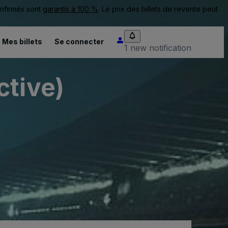
onfirmés sont
garantis à 100 %
. Le prix des billets de revente peut
Mes billets
Se connecter
1 new notification
ctive)