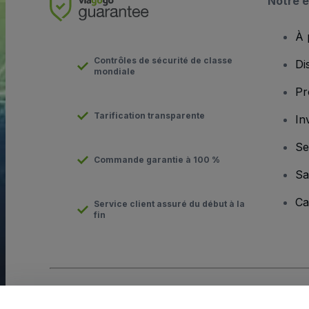
Notre e
À 
Contrôles de sécurité de classe
Di
mondiale
Pr
Tarification transparente
In
Se
Commande garantie à 100 %
Sa
Ca
Service client assuré du début à la
fin
Copyright © viagogo GmbH 2026
Informations sur l'entreprise