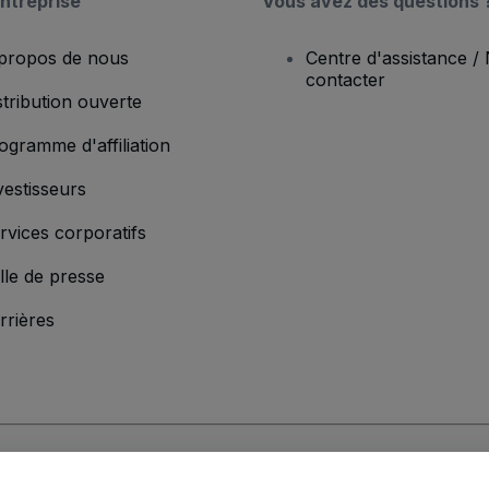
ntreprise
Vous avez des questions 
propos de nous
Centre d'assistance /
contacter
stribution ouverte
ogramme d'affiliation
vestisseurs
rvices corporatifs
lle de presse
rrières