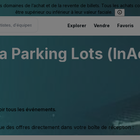
omaines de l’achat et de la revente de billets. Tous les achats c
être supérieur ou inférieur à leur valeur faciale.
Explorer
Vendre
Favoris
 Parking Lots (InA
oir tous les événements.
ue des offres directement dans votre boîte de réception :