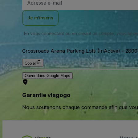
e-
mail
Je m’inscris
En vous connectant ou en créant un compte, vous acc
Crossroads Arena Parking Lots (InActive)
-
2800 
Copier
Ouvrir dans Google Maps
Garantie viagogo
Nous soutenons chaque commande afin que vous pu