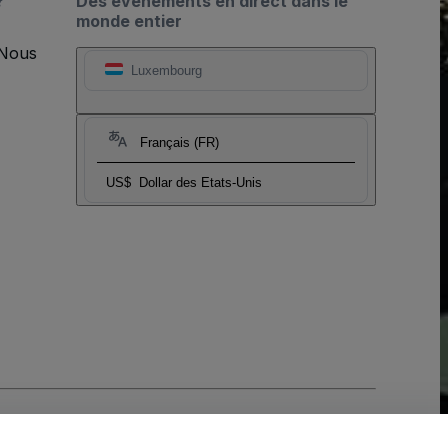
?
Des événements en direct dans le
monde entier
 Nous
Luxembourg
Français (FR)
US$
Dollar des Etats-Unis