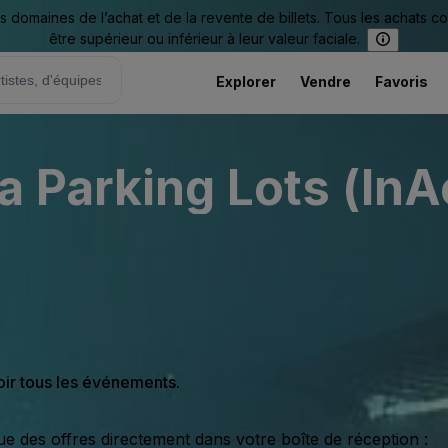
omaines de l’achat et de la revente de billets. Tous les achats c
être supérieur ou inférieur à leur valeur faciale.
Explorer
Vendre
Favoris
 Parking Lots (InA
oir tous les événements.
ue des offres directement dans votre boîte de réception :