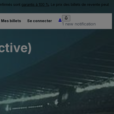
onfirmés sont
garantis à 100 %
. Le prix des billets de revente peut
Mes billets
Se connecter
1 new notification
ctive)