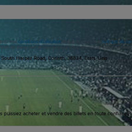
eptez nos
conditions d'utilisation
et approuvez notre
politique de con
SMS de notre part et vous pouvez vous désinscrire à tout moment.
South Harper Road, Corinth, 38834, Etats-Unis
issiez acheter et vendre des billets en toute confiance.