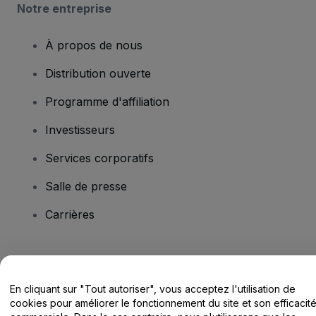
Notre entreprise
À propos de nous
Distribution ouverte
Programme d'affiliation
Investisseurs
Services corporatifs
Salle de presse
Carrières
Vous avez des questions ?
En cliquant sur "Tout autoriser", vous acceptez l'utilisation de
Centre d'assistance / Nous contacter
cookies pour améliorer le fonctionnement du site et son efficacit