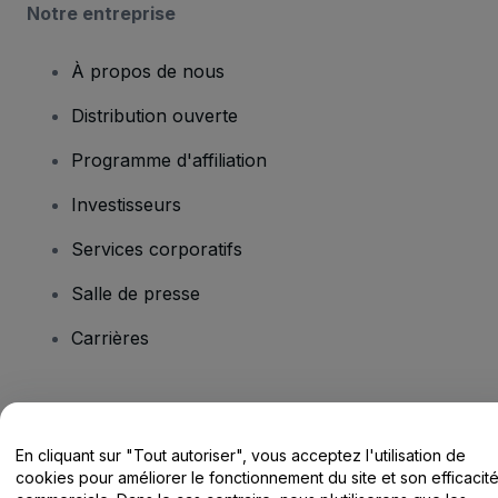
Notre entreprise
À propos de nous
Distribution ouverte
Programme d'affiliation
Investisseurs
Services corporatifs
Salle de presse
Carrières
Vous avez des questions ?
En cliquant sur "Tout autoriser", vous acceptez l'utilisation de
Centre d'assistance / Nous contacter
cookies pour améliorer le fonctionnement du site et son efficacit