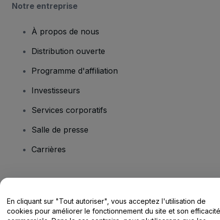
Notre entreprise
À propos de nous
Distribution ouverte
Programme d'affiliation
Investisseurs
Services corporatifs
Salle de presse
Carrières
Vous avez des questions ?
En cliquant sur "Tout autoriser", vous acceptez l'utilisation de
Centre d'assistance / Nous contacter
cookies pour améliorer le fonctionnement du site et son efficacit