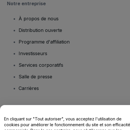
Notre entreprise
À propos de nous
Distribution ouverte
Programme d'affiliation
Investisseurs
Services corporatifs
Salle de presse
Carrières
Vous avez des questions ?
En cliquant sur "Tout autoriser", vous acceptez l'utilisation de
Centre d'assistance / Nous contacter
cookies pour améliorer le fonctionnement du site et son efficacit