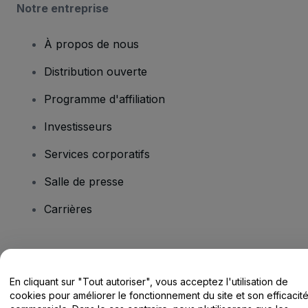
Notre entreprise
À propos de nous
Distribution ouverte
Programme d'affiliation
Investisseurs
Services corporatifs
Salle de presse
Carrières
Vous avez des questions ?
En cliquant sur "Tout autoriser", vous acceptez l'utilisation de
Centre d'assistance / Nous contacter
cookies pour améliorer le fonctionnement du site et son efficacit