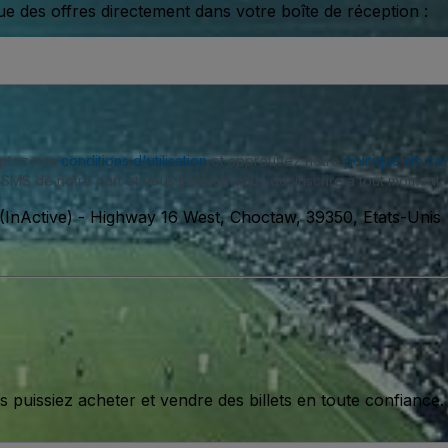
ue des offres directement dans votre boîte de réception :
eptez nos
conditions d'utilisation
et approuvez notre
politique de con
SMS de notre part et vous pouvez vous désinscrire à tout moment.
(InActive)
-
Highway 16 West, Choctaw, 39350, Etats-Unis
issiez acheter et vendre des billets en toute confiance.