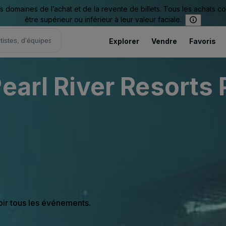
omaines de l’achat et de la revente de billets. Tous les achats c
être supérieur ou inférieur à leur valeur faciale.
Explorer
Vendre
Favoris
earl River Resorts 
oir tous les événements.