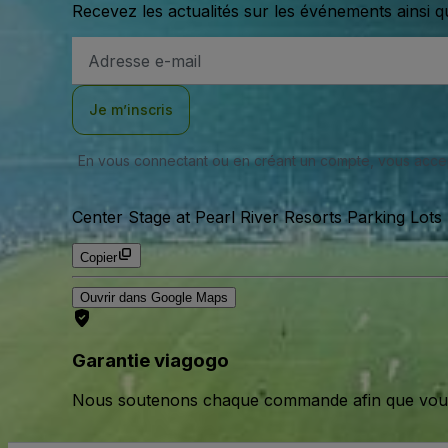
Recevez les actualités sur les événements ainsi q
Adresse
e-
mail
Je m’inscris
En vous connectant ou en créant un compte, vous acc
Center Stage at Pearl River Resorts Parking Lots 
Copier
Ouvrir dans Google Maps
Garantie viagogo
Nous soutenons chaque commande afin que vous pu