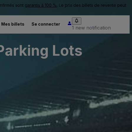
onfirmés sont
garantis à 100 %
. Le prix des billets de revente peut
Mes billets
Se connecter
1 new notification
Parking Lots