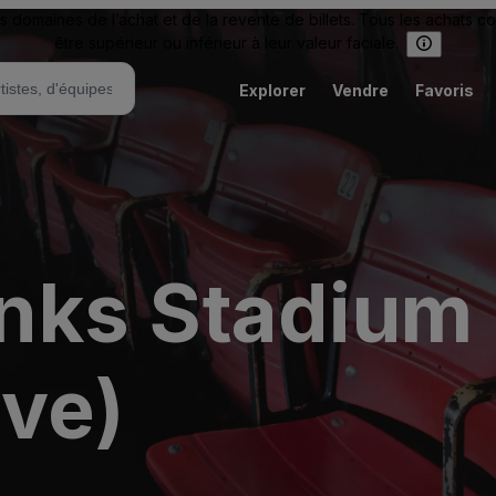
omaines de l’achat et de la revente de billets. Tous les achats c
être supérieur ou inférieur à leur valeur faciale.
Explorer
Vendre
Favoris
ks Stadium 
ive)