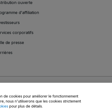
stribution ouverte
ogramme d'affiliation
vestisseurs
rvices corporatifs
lle de presse
rrières
s
, la
Politique de confidentialité
, la
Politique en matière de cookies
et la
Poli
tion de cookies pour améliorer le fonctionnement
matière de confidentialité
ire, nous n'utiliserons que les cookies strictement
okies
pour plus de détails.