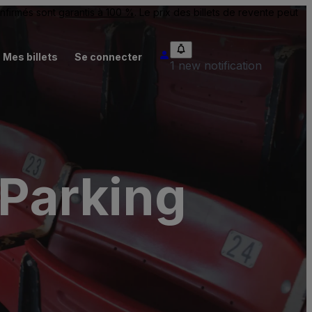
onfirmés sont
garantis à 100 %
. Le prix des billets de revente peut
Mes billets
Se connecter
1 new notification
Parking