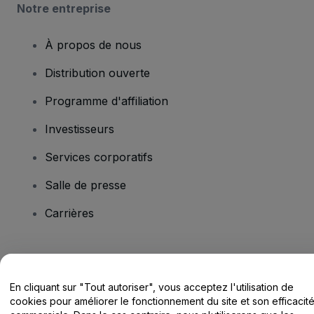
Notre entreprise
À propos de nous
Distribution ouverte
Programme d'affiliation
Investisseurs
Services corporatifs
Salle de presse
Carrières
Vous avez des questions ?
En cliquant sur "Tout autoriser", vous acceptez l'utilisation de
Centre d'assistance / Nous contacter
cookies pour améliorer le fonctionnement du site et son efficacit