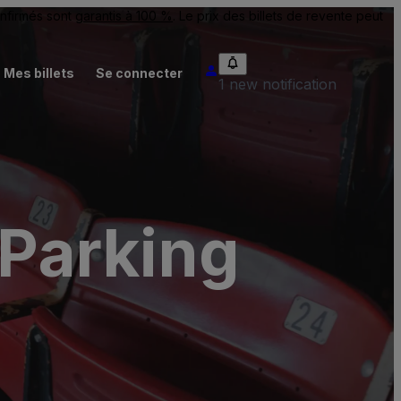
onfirmés sont
garantis à 100 %
. Le prix des billets de revente peut
Mes billets
Se connecter
1 new notification
Parking