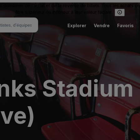
omaines de l’achat et de la revente de billets. Tous les achats c
être supérieur ou inférieur à leur valeur faciale.
Explorer
Vendre
Favoris
ks Stadium 
ive)