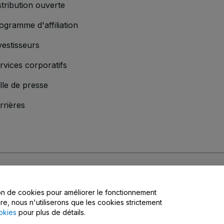
stribution ouverte
ogramme d'affiliation
vestisseurs
rvices corporatifs
lle de presse
rrières
s
, la
Politique de confidentialité
, la
Politique en matière de cookies
et la
Poli
tion de cookies pour améliorer le fonctionnement
matière de confidentialité
ire, nous n'utiliserons que les cookies strictement
okies
pour plus de détails.