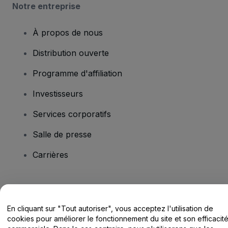
Notre entreprise
À propos de nous
Distribution ouverte
Programme d'affiliation
Investisseurs
Services corporatifs
Salle de presse
Carrières
Vous avez des questions ?
En cliquant sur "Tout autoriser", vous acceptez l'utilisation de
Centre d'assistance / Nous contacter
cookies pour améliorer le fonctionnement du site et son efficacit