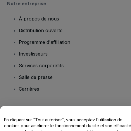
Notre entreprise
À propos de nous
Distribution ouverte
Programme d'affiliation
Investisseurs
Services corporatifs
Salle de presse
Carrières
Vous avez des questions ?
En cliquant sur "Tout autoriser", vous acceptez l'utilisation de
Centre d'assistance / Nous contacter
cookies pour améliorer le fonctionnement du site et son efficacit