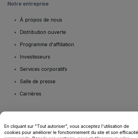
Notre entreprise
À propos de nous
Distribution ouverte
Programme d'affiliation
Investisseurs
Services corporatifs
Salle de presse
Carrières
Vous avez des questions ?
En cliquant sur "Tout autoriser", vous acceptez l'utilisation de
Centre d'assistance / Nous contacter
cookies pour améliorer le fonctionnement du site et son efficacit